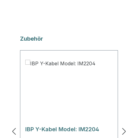
Produktgalerie überspringen
Zubehör
IBP Y-Kabel Model: IM2204
I
M