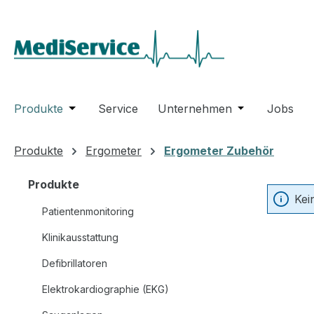
m Hauptinhalt springen
Zur Suche springen
Zur Hauptnavigation springen
Produkte
Öffne oder Schließe das Dropdown der Katego
Service
Unternehmen
Öffne oder Sc
Jobs
Produkte
Ergometer
Ergometer Zubehör
Produkte
Kei
Patientenmonitoring
Klinikausstattung
Defibrillatoren
Elektrokardiographie (EKG)