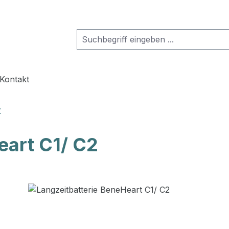
rie Produkte
hließe das Dropdown der Kategorie Unternehmen
Kontakt
r
eart C1/ C2
lerie überspringen