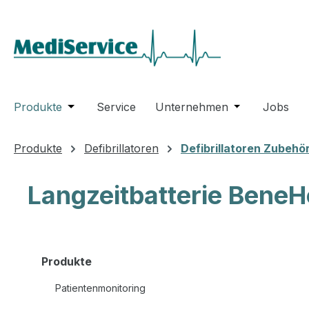
m Hauptinhalt springen
Zur Suche springen
Zur Hauptnavigation springen
Produkte
Öffne oder Schließe das Dropdown der Katego
Service
Unternehmen
Öffne oder Sc
Jobs
Produkte
Defibrillatoren
Defibrillatoren Zubehö
Langzeitbatterie BeneH
Bilderga
Produkte
Patientenmonitoring