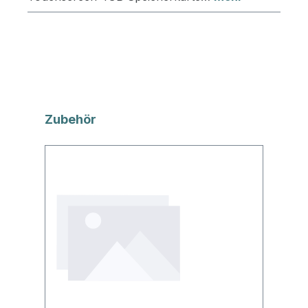
Produktgalerie überspringen
Zubehör